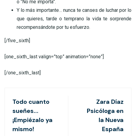
o “No me importa”.
Y lo más importante… nunca te canses de luchar por lo
que quieres, tarde o temprano la vida te sorprende
recompensándote por tu esfuerzo.
[/five_sixth]
[one_sixth_last valign=”top” animation=”none”]
[/one_sixth_last]
Todo cuanto
Zara Díaz
sueñes…
Psicóloga en
¡Empiézalo ya
la Nueva
mismo!
España